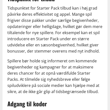
Tidspunktet for Starter Pack tilbud kan i høj grad
påvirke deres effektivitet og appel. Mange spil
frigiver disse pakker under særlige begivenheder,
opdateringer eller helligdage, hvilket gør dem mere
tiltalende for nye spillere. For eksempel kan et spil
introducere en Starter Pack under en større
udvidelse eller en sæsonbegivenhed, hvilket giver
bonusser, der stemmer overens med nyt indhold.
Spillere bør holde sig informeret om kommende
begivenheder og kampagner for at maksimere
deres chancer for at opnå værdifulde Starter
Packs. At tilmelde sig nyhedsbreve eller følge
spiludviklere på sociale medier kan hjælpe med at
sikre, at de ikke går glip af tidsbegrænsede tilbud.
Adgang til koder