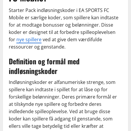
Starter Pack indløsningskoder i EA SPORTS FC
Mobile er særlige koder, som spillere kan indtaste
for at modtage bonusser og belønninger. Disse
koder er designet til at forbedre spilleoplevelsen
for
nye spillere
ved at give dem værdifulde
ressourcer og genstande.
Definition og formål med
indløsningskoder
Indløsningskoder er alfanumeriske strenge, som
spillere kan indtaste i spillet for at låse op for
forskellige belønninger. Deres primære formål er
at tilskynde nye spillere og forbedre deres
indledende spilleoplevelse. Ved at bruge disse
koder kan spillere få adgang til genstande, som
ellers ville tage betydelig tid eller kræfter at