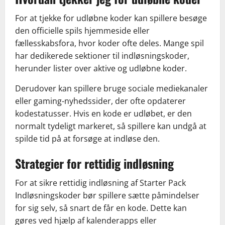
For at tjekke for udløbne koder kan spillere besøge
den officielle spils hjemmeside eller
fællesskabsfora, hvor koder ofte deles. Mange spil
har dedikerede sektioner til indløsningskoder,
herunder lister over aktive og udløbne koder.
Derudover kan spillere bruge sociale mediekanaler
eller gaming-nyhedssider, der ofte opdaterer
kodestatusser. Hvis en kode er udløbet, er den
normalt tydeligt markeret, så spillere kan undgå at
spilde tid på at forsøge at indløse den.
Strategier for rettidig indløsning
For at sikre rettidig indløsning af Starter Pack
Indløsningskoder bør spillere sætte påmindelser
for sig selv, så snart de får en kode. Dette kan
gøres ved hjælp af kalenderapps eller