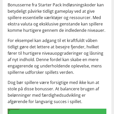
Bonusserne fra Starter Pack Indløsningskoder kan
betydeligt påvirke tidligt gameplay ved at give
spillere essentielle værktøjer og ressourcer. Med
ekstra valuta og eksklusive genstande kan spillere
komme hurtigere gennem de indledende niveauer.
For eksempel kan adgang til et kraftfuldt våben
tidligt gøre det lettere at besejre fjender, hvilket
fører til hurtigere niveauopgraderinger og låsning
af nyt indhold. Denne fordel kan skabe en mere
engagerende og underholdende oplevelse, mens
spillerne udforsker spillets verden.
Dog bør spillere være forsigtige med ikke kun at
stole på disse bonusser. At balancere brugen af
belønninger med færdighedsudvikling er
afgørende for langvarig succes i spillet.