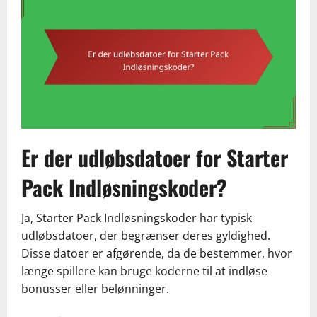
Er der udløbsdatoer for Starter
Pack Indløsningskoder?
Ja, Starter Pack Indløsningskoder har typisk
udløbsdatoer, der begrænser deres gyldighed.
Disse datoer er afgørende, da de bestemmer, hvor
længe spillere kan bruge koderne til at indløse
bonusser eller belønninger.