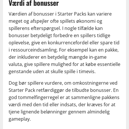
Værdi af bonusser
Værdien af bonusser i Starter Packs kan variere
meget og afspejler ofte spillets økonomi og
spillerens efterspørgsel. I nogle tilfælde kan
bonusser betydeligt forbedre en spillers tidlige
oplevelse, give en konkurrencefordel eller spare tid
i ressourceindsamling. For eksempel kan en pakke,
der inkluderer en betydelig mængde in-game
valuta, give spillere mulighed for at købe essentielle
genstande uden at skulle spille i timevis.
Dog bør spillere vurdere, om omkostningerne ved
Starter Pack retfærdiggør de tilbudte bonusser. En
god tommelfingerregel er at sammenligne pakkens
værdi med den tid eller indsats, der kræves for at
tjene lignende belønninger gennem almindelig
gameplay.