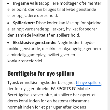
In-game valuta:
Spillere modtager ofte mønter
eller point, der kan bruges til at købe genstande
eller opgradere deres hold.
Spillerkort:
Disse koder kan låse op for sjældne
eller højt vurderede spillerkort, hvilket forbedrer
den samlede kvalitet af en spillers hold.
Eksklusive genstande:
Nogle koder tilbyder
unikke genstande, der ikke er tilgængelige gennem
almindelig gameplay, hvilket giver en
konkurrencefordel.
Berettigelse for nye spillere
Typisk er indløsningskoder beregnet
til nye spillere
,
der for nylig er tilmeldt EA SPORTS FC Mobile.
Berettigelse kræver ofte, at spillere har oprettet
deres konti inden for en bestemt tidsramme,
normalt inden for et par uger efter kodens