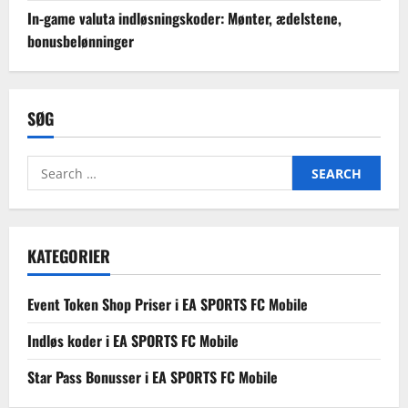
In-game valuta indløsningskoder: Mønter, ædelstene,
bonusbelønninger
SØG
Search
for:
KATEGORIER
Event Token Shop Priser i EA SPORTS FC Mobile
Indløs koder i EA SPORTS FC Mobile
Star Pass Bonusser i EA SPORTS FC Mobile