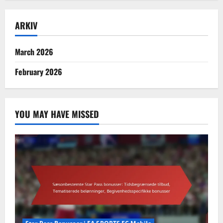
ARKIV
March 2026
February 2026
YOU MAY HAVE MISSED