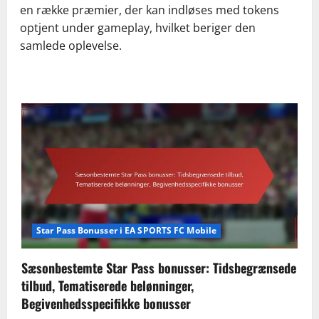
en række præmier, der kan indløses med tokens
optjent under gameplay, hvilket beriger den
samlede oplevelse.
Star Pass Bonusser i EA SPORTS FC Mobile
Sæsonbestemte Star Pass bonusser: Tidsbegrænsede
tilbud, Tematiserede belønninger,
Begivenhedsspecifikke bonusser