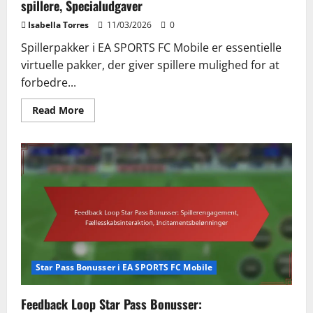
spillere, Specialudgaver
Isabella Torres
11/03/2026
0
Spillerpakker i EA SPORTS FC Mobile er essentielle
virtuelle pakker, der giver spillere mulighed for at
forbedre...
Read
Read More
more
about
Spillerpakker
Indløs
Koder:
Sjældne
kort,
Unikke
spillere,
Specialudgaver
Star Pass Bonusser i EA SPORTS FC Mobile
Feedback Loop Star Pass Bonusser: