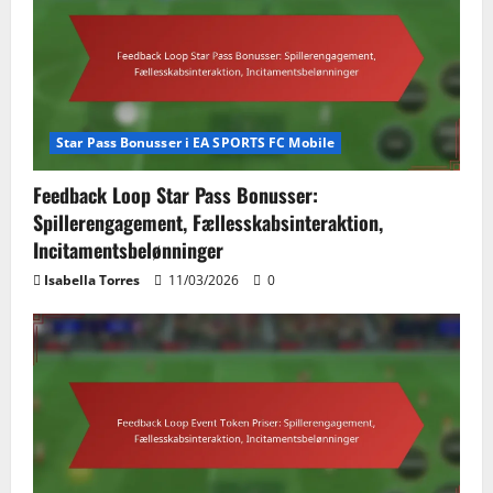
Star Pass Bonusser i EA SPORTS FC Mobile
Feedback Loop Star Pass Bonusser:
Spillerengagement, Fællesskabsinteraktion,
Incitamentsbelønninger
Isabella Torres
11/03/2026
0