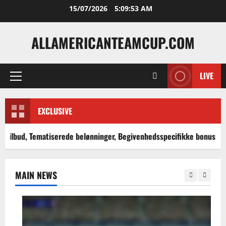
Skip
15/07/2026
5:09:54 AM
to
content
ALLAMERICANTEAMCUP.COM
LIVE
Primary
Menu
EXCLUSIVE
iserede belønninger, Begivenhedsspecifikke bonusser
MAIN NEWS