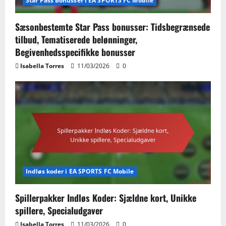
Star Pass Bonusser i EA SPORTS FC Mobile
Sæsonbestemte Star Pass bonusser: Tidsbegrænsede
tilbud, Tematiserede belønninger,
Begivenhedsspecifikke bonusser
Isabella Torres
11/03/2026
0
Indløs koder i EA SPORTS FC Mobile
Spillerpakker Indløs Koder: Sjældne kort, Unikke
spillere, Specialudgaver
Isabella Torres
11/03/2026
0