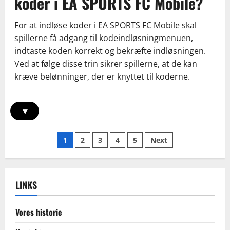
koder i EA SPORTS FC Mobile?
begivenheder,
Unikke
præmier
For at indløse koder i EA SPORTS FC Mobile skal
spillerne få adgang til kodeindløsningmenuen,
indtaste koden korrekt og bekræfte indløsningen.
Ved at følge disse trin sikrer spillerne, at de kan
kræve belønninger, der er knyttet til koderne.
▾
Posts
1
2
3
4
5
Next
pagination
LINKS
Vores historie