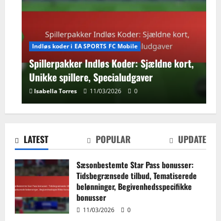
Indløs koder i EA SPORTS FC Mobile
Spillerpakker Indløs Koder: Sjældne kort,
Unikke spillere, Specialudgaver
Spillerpakker Indløs Koder: Sjældne
Isabella Torres
11/03/2026
0
kort, Unikke spillere, Specialudgaver
11/03/2026
0
2
LATEST
POPULAR
UPDATE
Feedback Loop Star Pass Bonusser:
Spillerengagement,
Sæsonbestemte Star Pass bonusser:
Fællesskabsinteraktion,
Tidsbegrænsede tilbud, Tematiserede
Incitamentsbelønninger
belønninger, Begivenhedsspecifikke
3
11/03/2026
0
bonusser
Feedback Loop Event Token Priser:
11/03/2026
0