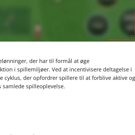
lønninger, der har til formål at øge
on i spillemiljøer. Ved at incentivisere deltagelse i
klus, der opfordrer spillere til at forblive aktive o
s samlede spilleoplevelse.