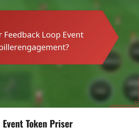
 Event Token Priser