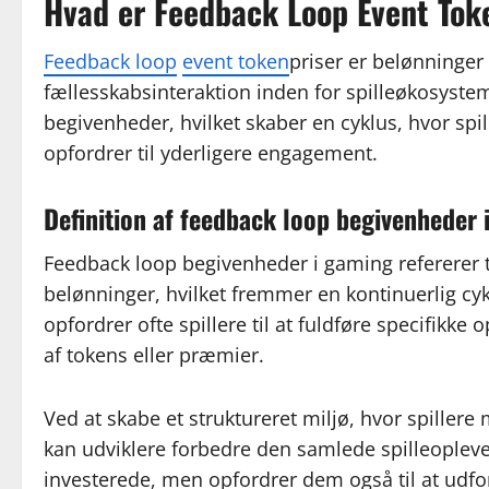
Hvad er Feedback Loop Event Tok
Feedback loop
event token
priser er belønninger
fællesskabsinteraktion inden for spilleøkosystem
begivenheder, hvilket skaber en cyklus, hvor spil
opfordrer til yderligere engagement.
Definition af feedback loop begivenheder 
Feedback loop begivenheder i gaming refererer ti
belønninger, hvilket fremmer en kontinuerlig cy
opfordrer ofte spillere til at fuldføre specifikke 
af tokens eller præmier.
Ved at skabe et struktureret miljø, hvor spillere
kan udviklere forbedre den samlede spilleoplevel
investerede, men opfordrer dem også til at udfor