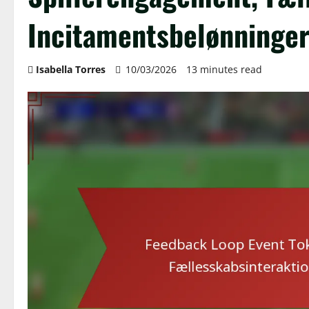
Incitamentsbelønninge
Isabella Torres
10/03/2026
13 minutes read