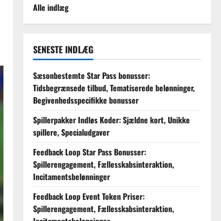
Alle indlæg
SENESTE INDLÆG
Sæsonbestemte Star Pass bonusser:
Tidsbegrænsede tilbud, Tematiserede belønninger,
Begivenhedsspecifikke bonusser
Spillerpakker Indløs Koder: Sjældne kort, Unikke
spillere, Specialudgaver
Feedback Loop Star Pass Bonusser:
Spillerengagement, Fællesskabsinteraktion,
Incitamentsbelønninger
Feedback Loop Event Token Priser:
Spillerengagement, Fællesskabsinteraktion,