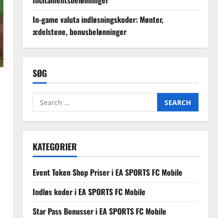
Incitamentsbelønninger
In-game valuta indløsningskoder: Mønter,
ædelstene, bonusbelønninger
SØG
Search
for:
g
KATEGORIER
Event Token Shop Priser i EA SPORTS FC Mobile
Indløs koder i EA SPORTS FC Mobile
Star Pass Bonusser i EA SPORTS FC Mobile