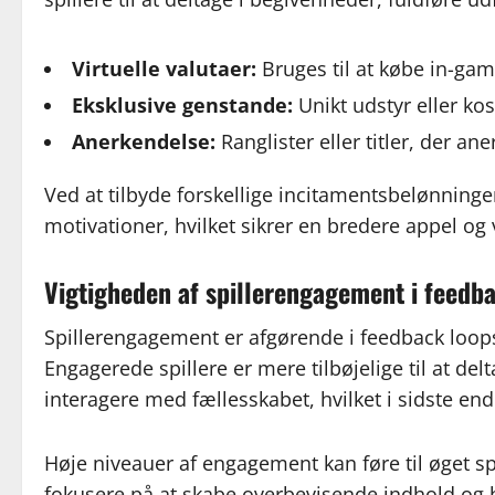
Virtuelle valutaer:
Bruges til at købe in-gam
Eksklusive genstande:
Unikt udstyr eller kos
Anerkendelse:
Ranglister eller titler, der an
Ved at tilbyde forskellige incitamentsbelønning
motivationer, hvilket sikrer en bredere appel 
Vigtigheden af spillerengagement i feedb
Spillerengagement er afgørende i feedback loops
Engagerede spillere er mere tilbøjelige til at de
interagere med fællesskabet, hvilket i sidste ende
Høje niveauer af engagement kan føre til øget spi
fokusere på at skabe overbevisende indhold og 