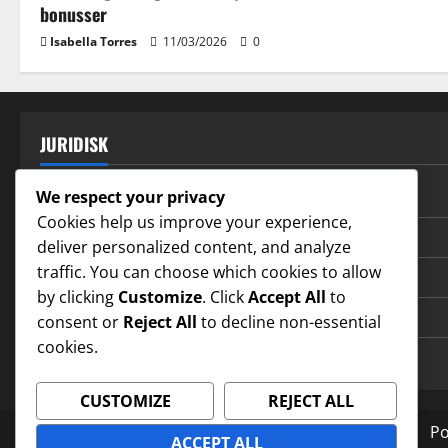
bonusser
Isabella Torres
11/03/2026
0
JURIDISK
Vores historie
We respect your privacy
Cookies help us improve your experience,
Politik for databeskyttelse
deliver personalized content, and analyze
traffic. You can choose which cookies to allow
Vilkår og betingelser
by clicking
Customize
. Click
Accept All
to
Cookies og sporing
consent or
Reject All
to decline non-essential
cookies.
Kontakt
CUSTOMIZE
REJECT ALL
Vores historie
Po
ACCEPT ALL