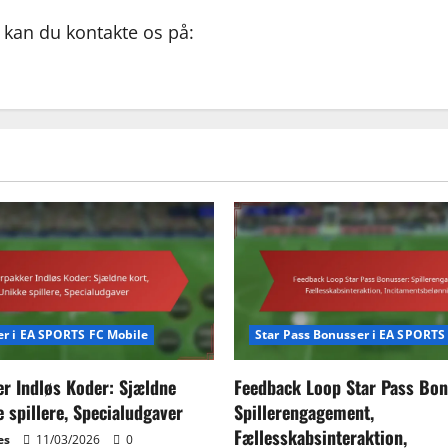
, kan du kontakte os på:
er i EA SPORTS FC Mobile
Star Pass Bonusser i EA SPORTS
er Indløs Koder: Sjældne
Feedback Loop Star Pass Bon
e spillere, Specialudgaver
Spillerengagement,
Fællesskabsinteraktion,
es
11/03/2026
0