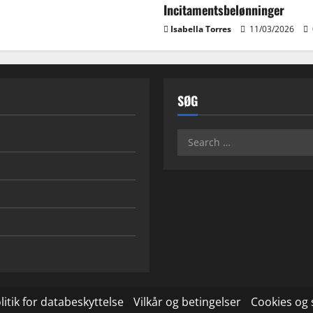
Incitamentsbelønninger
Isabella Torres
11/03/2026
SØG
Search
for:
litik for databeskyttelse
Vilkår og betingelser
Cookies og 