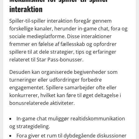
interaktion
Spiller-til-spiller interaktion foregår gennem
forskellige kanaler, herunder in-game chat, fora og
sociale medieplatforme. Disse interaktioner
fremmer en følelse af fællesskab og opfordrer
spillere til at dele strategier, tips og erfaringer
relateret til Star Pass-bonusser.
Desuden kan organiserede begivenheder som
turneringer eller udfordringer forbedre
engagementet. Spillere samarbejder ofte eller
konkurrerer, hvilket kan føre til øget deltagelse i
bonusrelaterede aktiviteter.
In-game chat muliggør realtidskommunikation
og strategideling.
Fora giver et rum til dybdegående diskussioner