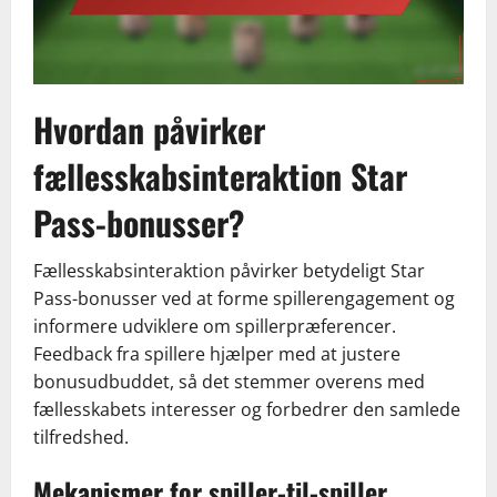
Hvordan påvirker
fællesskabsinteraktion Star
Pass-bonusser?
Fællesskabsinteraktion påvirker betydeligt Star
Pass-bonusser ved at forme spillerengagement og
informere udviklere om spillerpræferencer.
Feedback fra spillere hjælper med at justere
bonusudbuddet, så det stemmer overens med
fællesskabets interesser og forbedrer den samlede
tilfredshed.
Mekanismer for spiller-til-spiller