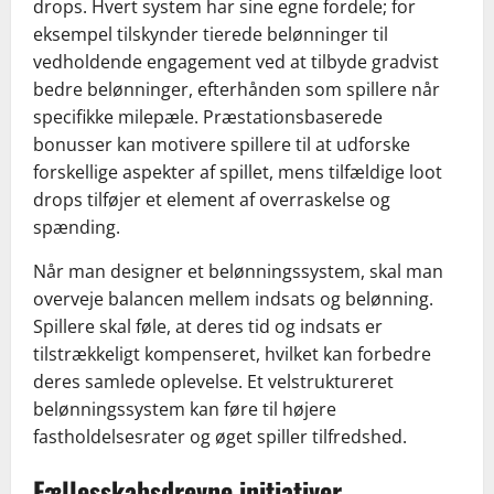
drops. Hvert system har sine egne fordele; for
eksempel tilskynder tierede belønninger til
vedholdende engagement ved at tilbyde gradvist
bedre belønninger, efterhånden som spillere når
specifikke milepæle. Præstationsbaserede
bonusser kan motivere spillere til at udforske
forskellige aspekter af spillet, mens tilfældige loot
drops tilføjer et element af overraskelse og
spænding.
Når man designer et belønningssystem, skal man
overveje balancen mellem indsats og belønning.
Spillere skal føle, at deres tid og indsats er
tilstrækkeligt kompenseret, hvilket kan forbedre
deres samlede oplevelse. Et velstruktureret
belønningssystem kan føre til højere
fastholdelsesrater og øget spiller tilfredshed.
Fællesskabsdrevne initiativer