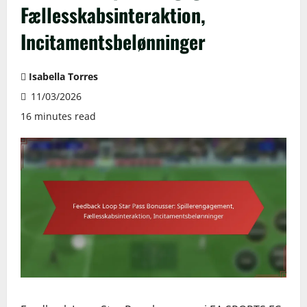
Fællesskabsinteraktion,
Incitamentsbelønninger
Isabella Torres
11/03/2026
16 minutes read