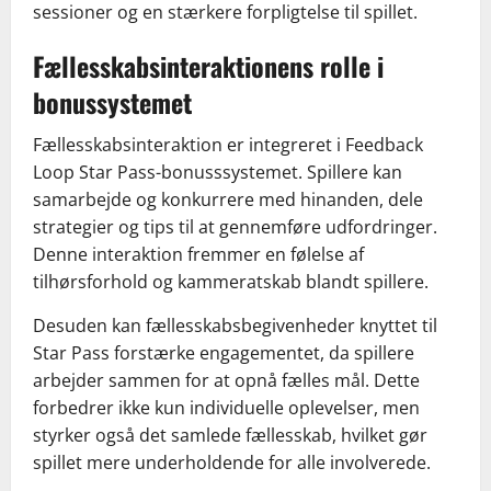
sessioner og en stærkere forpligtelse til spillet.
Fællesskabsinteraktionens rolle i
bonussystemet
Fællesskabsinteraktion er integreret i Feedback
Loop Star Pass-bonusssystemet. Spillere kan
samarbejde og konkurrere med hinanden, dele
strategier og tips til at gennemføre udfordringer.
Denne interaktion fremmer en følelse af
tilhørsforhold og kammeratskab blandt spillere.
Desuden kan fællesskabsbegivenheder knyttet til
Star Pass forstærke engagementet, da spillere
arbejder sammen for at opnå fælles mål. Dette
forbedrer ikke kun individuelle oplevelser, men
styrker også det samlede fællesskab, hvilket gør
spillet mere underholdende for alle involverede.