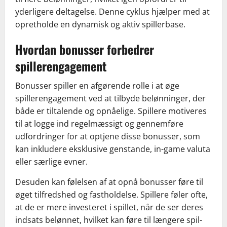
yderligere deltagelse. Denne cyklus hjælper med at
opretholde en dynamisk og aktiv spillerbase.
Hvordan bonusser forbedrer
spillerengagement
Bonusser spiller en afgørende rolle i at øge
spillerengagement ved at tilbyde belønninger, der
både er tiltalende og opnåelige. Spillere motiveres
til at logge ind regelmæssigt og gennemføre
udfordringer for at optjene disse bonusser, som
kan inkludere eksklusive genstande, in-game valuta
eller særlige evner.
Desuden kan følelsen af at opnå bonusser føre til
øget tilfredshed og fastholdelse. Spillere føler ofte,
at de er mere investeret i spillet, når de ser deres
indsats belønnet, hvilket kan føre til længere spil-