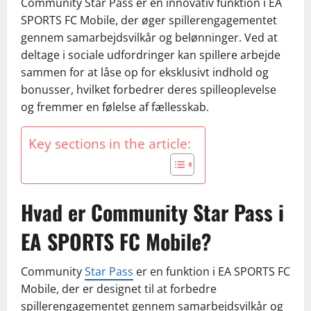
Community Star Pass er en innovativ funktion i EA
SPORTS FC Mobile, der øger spillerengagementet
gennem samarbejdsvilkår og belønninger. Ved at
deltage i sociale udfordringer kan spillere arbejde
sammen for at låse op for eksklusivt indhold og
bonusser, hvilket forbedrer deres spilleoplevelse
og fremmer en følelse af fællesskab.
Key sections in the article:
Hvad er Community Star Pass i
EA SPORTS FC Mobile?
Community
Star Pass
er en funktion i EA SPORTS FC
Mobile, der er designet til at forbedre
spillerengagementet gennem samarbejdsvilkår og