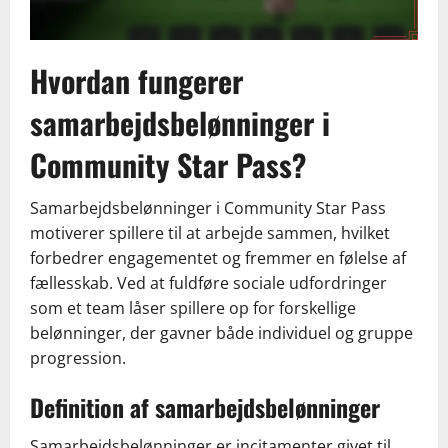
Hvordan fungerer
samarbejdsbelønninger i
Community Star Pass?
Samarbejdsbelønninger i Community Star Pass
motiverer spillere til at arbejde sammen, hvilket
forbedrer engagementet og fremmer en følelse af
fællesskab. Ved at fuldføre sociale udfordringer
som et team låser spillere op for forskellige
belønninger, der gavner både individuel og gruppe
progression.
Definition af samarbejdsbelønninger
Samarbejdsbelønninger er incitamenter givet til