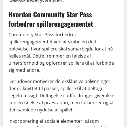
fællesskabsbegivenheder.
Hvordan Community Star Pass
forbedrer spillerengagementet
Community Star Pass forbedrer
spillerengagementet ved at skabe en delt
oplevelse, hvor spillere skal samarbejde for at nå
fælles mål. Dette fremmer en følelse af
tilhørsforhold og opfordrer spillere til at forbinde
sig med andre.
Derudover motiverer de eksklusive belønninger,
der er knyttet til passet, spillere til at deltage
regelmæssigt. Deltagelse i udfordringer giver ikke
kun en følelse af præstation, men forbedrer også
den samlede nydelse af spillet.
Inkorporering af sociale elementer, såsom