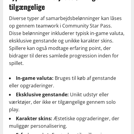
tilgængelige
Diverse typer af samarbejdsbelønninger kan låses
op gennem teamwork i Community Star Pass.
Disse belønninger inkluderer typisk in-game valuta,
eksklusive genstande og unikke karakter skins.
Spillere kan også modtage erfaring point, der
bidrager til deres samlede progression inden for
spillet.
In-game valuta:
Bruges til køb af genstande
eller opgraderinger.
Eksklusive genstande:
Unikt udstyr eller
værktøjer, der ikke er tilgængelige gennem solo
play.
Karakter skins:
Æstetiske opgraderinger, der
muliggør personalisering.