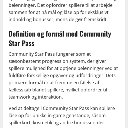
belønninger. Det opfordrer spillere til at arbejde
sammen for at nå mål og låse op for eksklusivt
indhold og bonusser, mens de gør fremskridt.
Definition og formål med Community
Star Pass
Community Star Pass fungerer som et
sæsonbestemt progression system, der giver
spillere mulighed for at optjene belønninger ved at
fuldføre forskellige opgaver og udfordringer. Dets
primære formål er at fremme en følelse af
fællesskab blandt spillere, hvilket opfordrer til
teamwork og interaktion.
Ved at deltage i Community Star Pass kan spillere
låse op for unikke in-game genstande, såsom
spillerkort, kosmetik og andre bonusser, der