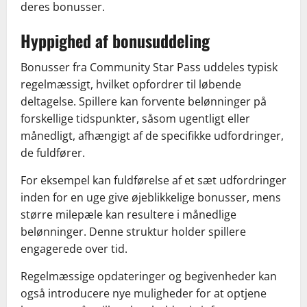
deres bonusser.
Hyppighed af bonusuddeling
Bonusser fra Community Star Pass uddeles typisk
regelmæssigt, hvilket opfordrer til løbende
deltagelse. Spillere kan forvente belønninger på
forskellige tidspunkter, såsom ugentligt eller
månedligt, afhængigt af de specifikke udfordringer,
de fuldfører.
For eksempel kan fuldførelse af et sæt udfordringer
inden for en uge give øjeblikkelige bonusser, mens
større milepæle kan resultere i månedlige
belønninger. Denne struktur holder spillere
engagerede over tid.
Regelmæssige opdateringer og begivenheder kan
også introducere nye muligheder for at optjene