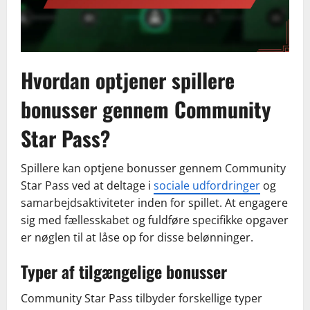
Hvordan optjener spillere
bonusser gennem Community
Star Pass?
Spillere kan optjene bonusser gennem Community
Star Pass ved at deltage i
sociale udfordringer
og
samarbejdsaktiviteter inden for spillet. At engagere
sig med fællesskabet og fuldføre specifikke opgaver
er nøglen til at låse op for disse belønninger.
Typer af tilgængelige bonusser
Community Star Pass tilbyder forskellige typer