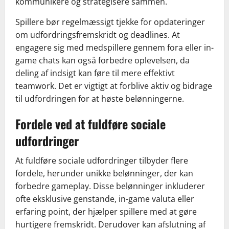
kommunikere og strategisere sammen.
Spillere bør regelmæssigt tjekke for opdateringer
om udfordringsfremskridt og deadlines. At
engagere sig med medspillere gennem fora eller in-
game chats kan også forbedre oplevelsen, da
deling af indsigt kan føre til mere effektivt
teamwork. Det er vigtigt at forblive aktiv og bidrage
til udfordringen for at høste belønningerne.
Fordele ved at fuldføre sociale
udfordringer
At fuldføre sociale udfordringer tilbyder flere
fordele, herunder unikke belønninger, der kan
forbedre gameplay. Disse belønninger inkluderer
ofte eksklusive genstande, in-game valuta eller
erfaring point, der hjælper spillere med at gøre
hurtigere fremskridt. Derudover kan afslutning af