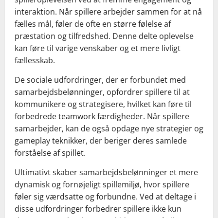
interaktion. Når spillere arbejder sammen for at nå
fælles mål, føler de ofte en større følelse af
præstation og tilfredshed. Denne delte oplevelse
kan føre til varige venskaber og et mere livligt
fællesskab.
De sociale udfordringer, der er forbundet med
samarbejdsbelønninger, opfordrer spillere til at
kommunikere og strategisere, hvilket kan føre til
forbedrede teamwork færdigheder. Når spillere
samarbejder, kan de også opdage nye strategier og
gameplay teknikker, der beriger deres samlede
forståelse af spillet.
Ultimativt skaber samarbejdsbelønninger et mere
dynamisk og fornøjeligt spillemiljø, hvor spillere
føler sig værdsatte og forbundne. Ved at deltage i
disse udfordringer forbedrer spillere ikke kun