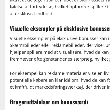
følelse af fortrydelse, hvilket opfordrer spillere t
af eksklusivt indhold.
Visuelle eksempler på eksklusive bonusse
Visuelle eksempler på eksklusive bonusser kan i
Skærmbilleder eller reklamebilleder, der viser u
hjælper spillere med at visualisere, hvad de kan
fremhæver ofte genstandenes særpræg, hvilket 
For eksempel kan reklame-materialer vise en livli
potentielle købere en klar idé om, hvad de kan 
et kraftfuldt markedsføringsværktøj, der driver i
Brugerudtalelser om bonusværdi