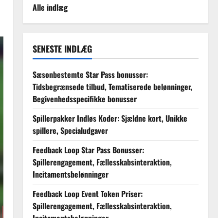
Alle indlæg
SENESTE INDLÆG
Sæsonbestemte Star Pass bonusser:
Tidsbegrænsede tilbud, Tematiserede belønninger,
Begivenhedsspecifikke bonusser
Spillerpakker Indløs Koder: Sjældne kort, Unikke
spillere, Specialudgaver
Feedback Loop Star Pass Bonusser:
Spillerengagement, Fællesskabsinteraktion,
Incitamentsbelønninger
Feedback Loop Event Token Priser:
Spillerengagement, Fællesskabsinteraktion,