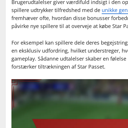
Brugerudtalelser giver værdifuld indsigt i den 
spillere udtrykker tilfredshed med de
unikke ge
fremhæver ofte, hvordan disse bonusser forbedr
påvirke nye spillere til at overveje at købe Star P
For eksempel kan spillere dele deres begejstring
en eksklusiv udfordring, hvilket understreger, hv
gameplay. Sådanne udtalelser skaber en følelse af
forstærker tiltrækningen af Star Passet.