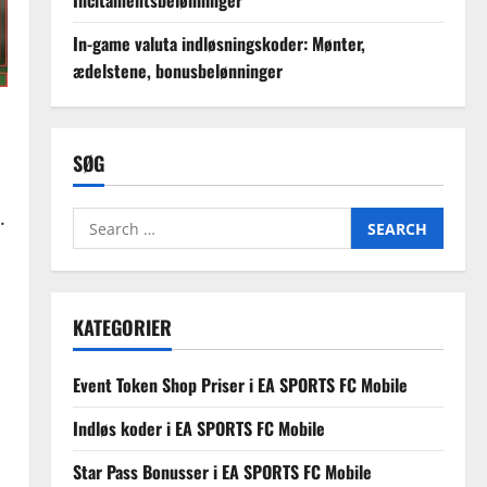
Incitamentsbelønninger
In-game valuta indløsningskoder: Mønter,
ædelstene, bonusbelønninger
SØG
.
Search
for:
KATEGORIER
Event Token Shop Priser i EA SPORTS FC Mobile
Indløs koder i EA SPORTS FC Mobile
Star Pass Bonusser i EA SPORTS FC Mobile