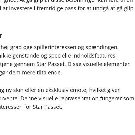
il at investere i fremtidige pass for at undgå at gå glip
r
 høj grad øge spillerinteressen og spændingen.
nikke genstande og specielle indholdsfeatures,
 tjene gennem Star Passet. Disse visuelle elementer
gør dem mere tiltalende.
g ny skin eller en eksklusiv emote, hvilket giver
forvente. Denne visuelle repræsentation fungerer som
nteressen for Star Passet.