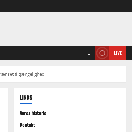
LIVE
grænset tilgængelighed
LINKS
Vores historie
Kontakt